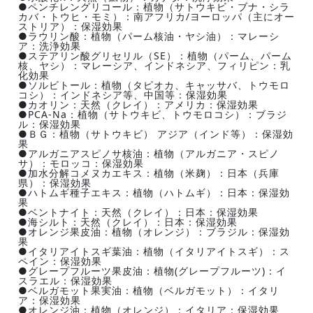
●ペンチレングリコール：植物（サトウキビ・ブナ・シラ
カバ・トウヒ・モミ）：南アフリカ/ヨーロッパ（主にオー
ストリア）：保湿効果
●ラウリン酸：植物（パーム核油・ヤシ油）：マレーシ
ア：洗浄効果
●ステアリン酸グリセリル（SE）：植物（パーム、パーム
核、ヤシ）：マレーシア、インドネシア、フィリピン：乳
化効果
●ソルビトール：植物（タピオカ、キャッサバ、トウモロ
コシ）：インドネシア等、中国等：保湿効果
●カオリン：天然（クレイ）：アメリカ：保湿効果
●PCA-Na：植物（サトウキビ、トウモロコシ）：ブラジ
ル：保湿効果
●ＢＧ：植物（サトウキビ） アジア（インド等）：保湿効
果
●アルガニアスピノサ核油：植物（アルガニア・スピノ
サ）：モロッコ：保湿効果
●加水分解コメヌカエキス：植物（米麹）：日本（兵庫
県）：保湿効果
●ハトムギ種子エキス：植物（ハトムギ）：日本：保湿効
果
●ベントナイト：天然（クレイ）：日本：保湿効果
●海シルト：天然（クレイ）：日本：保湿効果
●オレンジ果皮油：植物（オレンジ）：ブラジル：保湿効
果
●イタリアイトスギ葉油：植物（イタリアイトスギ）：ス
ペイン：保湿効果
●グレープフルーツ果皮油：植物(グレープフルーツ)：イ
スラエル：保湿効果
●ベルガモット果実油：植物（ベルガモット）：イタリ
ア：保湿効果
●オレンジ油：植物（オレンジ）：イタリア：保湿効果