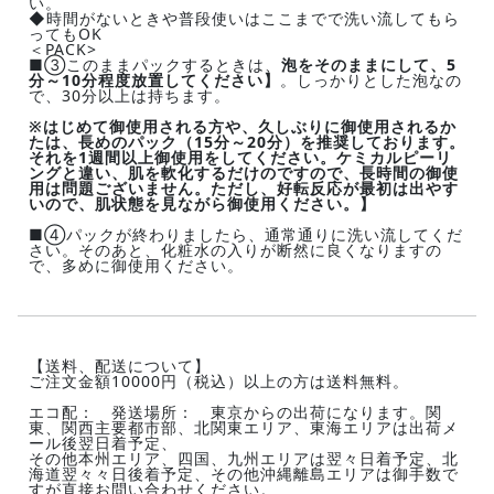
い。
◆時間がないときや普段使いはここまでで洗い流してもら
ってもOK
＜PACK>
■③このままパックするときは、
泡をそのままにして、5
分～10分程度放置してください】
。しっかりとした泡なの
で、30分以上は持ちます。
※はじめて御使用される方や、久しぶりに御使用されるか
たは、長めのパック（15分～20分）を推奨しております。
それを1週間以上御使用をしてください。ケミカルピーリ
ングと違い、肌を軟化するだけのですので、長時間の御使
用は問題ございません。ただし、好転反応が最初は出やす
いので、肌状態を見ながら御使用ください。】
■④パックが終わりましたら、通常通りに洗い流してくだ
さい。そのあと、化粧水の入りが断然に良くなりますの
で、多めに御使用ください。
【送料、配送について】
ご注文金額10000円（税込）以上の方は送料無料。
エコ配： 発送場所： 東京からの出荷になります。関
東、関西主要都市部、北関東エリア、東海エリアは出荷メ
ール後翌日着予定、
その他本州エリア、四国、九州エリアは翌々日着予定、北
海道翌々々日後着予定、その他沖縄離島エリアは御手数で
すが直接お問い合わせください。