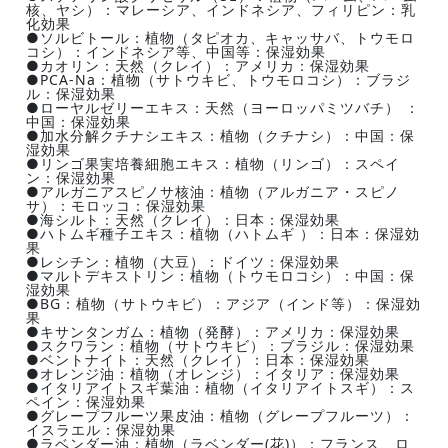
核、ヤシ）：マレーシア、インドネシア、フィリピン：乳
化効果
●ソルビトール：植物（タピオカ、キャッサバ、トウモロ
コシ）：インドネシア等、中国等：保湿効果
●カオリン：天然（クレイ）：アメリカ：保湿効果
●PCA-Na：植物（サトウキビ、トウモロコシ）：ブラジ
ル：保湿効果
●ローヤルゼリーエキス：天然（ヨーロッパミツバチ） ：
中国：保湿効果
●加水分解クチナシエキス：植物（クチナシ）：中国：保
湿効果
●リンゴ果実培養細胞エキス：植物（リンゴ）：スペイ
ン：保湿効果
●アルガニアスピノサ核油：植物（アルガニア・スピノ
サ）：モロッコ：保湿効果
●海シルト：天然（クレイ）：日本：保湿効果
●ハトムギ種子エキス：植物（ハトムギ ）：日本：保湿効
果
●レシチン：植物（大豆）：ドイツ：保湿効果
●マルトデキストリン：植物（トウモロコシ）：中国：保
湿効果
●BG：植物（サトウキビ）：アジア（インド等）：保湿効
果
●キサンタンガム：植物（発酵）：アメリカ：保湿効果
●スクワラン：植物（サトウキビ）：ブラジル：保湿効果
●ベントナイト：天然（クレイ）：日本：保湿効果
●オレンジ油：植物（オレンジ）：イタリア：保湿効果
●イタリアイトスギ葉油：植物（イタリアイトスギ）：ス
ペイン：保湿効果
●グレープフルーツ果皮油：植物（グレープフルーツ）：
イスラエル：保湿効果
●ラベンダー油：植物（ラベンダー(花)）：フランス、ロ