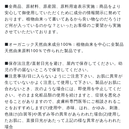
■全商品、原材料、原産国、原料用途表示実施：商品をより
安心して御使用していただくために成分の情報開示に努めて
おります。植物由来って書いてあるから良い物なのだろうけ
ど何が入っているのかな？といったお客様のご要望から実施
させていただいております。
■オーガニック天然由来成分100%：植物由来を中心に全製品
天然由来原料100％で作られた製品です。
■保存法注意/直射日光を避け、屋内で保存してください。幼
児の手の届ないところで保管してください。
■注意事項/目に入らないようにご注意下さい。お肌に異常が
生じていないかよく注意して使用して下さい。製品がお肌に
合わないとき、次のような場合には、即使用を中止してくだ
さい。そのまま化粧品類の使用を続けますと、症状を悪化さ
せることがありますので、皮膚科専門医等にご相談されるこ
とをおすすめします(1)使用中、赤味、はれ、かゆみ、刺激、
色抜け(白斑等)や黒ずみ等の異常があらわれた場合(2)使用し
たお肌に、直接日光があたって上記の様な異常があらわれた
場合