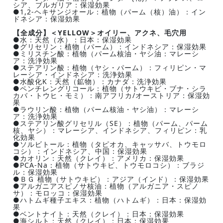
シア、ブルガリア：保湿効果
●1,2-ヘキサンジオール：植物（パーム（核）油）：イン
ドネシア：保湿効果
【全成分】＜YELLOW＞オイリー、アクネ、毛穴用
●水：天然（水）：日本：保湿効果
●グリセリン：植物（パーム）：インドネシア：保湿効果
●ミリスチン酸：植物（パーム核油・ヤシ油：マレーシ
ア：洗浄効果
●ステアリン酸：植物（ヤシ・パーム）：フィリピン・マ
レーシア・インドネシア：洗浄効果
●水酸化K：天然（鉱物）：カナダ：洗浄効果
●ペンチレングリコール：植物（サトウキビ・ブナ・シラ
カバ・トウヒ・モミ）：南アフリカ/オーストリア：保湿効
果
●ラウリン酸：植物（パーム核油・ヤシ油）：マレーシ
ア：洗浄効果
●ステアリン酸グリセリル（SE）：植物（パーム、パーム
核、ヤシ）：マレーシア、インドネシア、フィリピン：乳
化効果
●ソルビトール：植物（タピオカ、キャッサバ、トウモロ
コシ）：インドネシア、中国：保湿効果
●カオリン：天然（クレイ）：アメリカ：保湿効果
●PCA-Na：植物（サトウキビ、トウモロコシ）：ブラジ
ル：保湿効果
●ＢＧ 植物（サトウキビ）：アジア（インド）：保湿効果
●アルガニアスピノサ核油：植物（アルガニア・スピノ
サ）：モロッコ：保湿効果
●ハトムギ種子エキス：植物（ハトムギ）：日本：保湿効
果
●ベントナイト：天然（クレイ）：日本：保湿効果
●海シルト：天然（クレイ）：日本：保湿効果