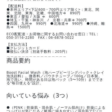
【配送料】
●本州エリア<下記600・700円エリア除く>：東北、関
東、北陸、東海、近畿、中国地方⇒ 890円
●東京 / 愛知 / 大阪 ⇒ 600円
●埼玉・千葉・神奈川 / 京都・兵庫⇒ 700円
●四国、九州⇒ 990円 ●北海道⇒ 990円 ●沖縄、離
島⇒ 1500円
ECO配配達・お荷物に関するお問い合わせ窓口：TEL：
050-3116-2280 FAX：06-6878-5022
【支払方法】
■クレジットカード
■後払い決済（別途手数料：205円）
＿＿＿＿＿＿＿＿＿＿＿＿＿＿＿＿
商品要約
Boost Facial Wash（泡ハーブピーリングパック＋クレイ
泡洗顔料）。微香料／パウチチューブ／100g／日本製。
泡で洗い、時間がある日は泡パック（5〜10分）まででき
る“毎日使える”設計。
向いている悩み（3つ）
●（PINK：乾燥肌・混合肌・ノーマル肌向け）乾燥による
つっぱりが気になる／敏感に傾きやすい／混合肌でTゾー