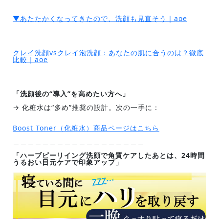
▼あたたかくなってきたので、洗顔も見直そう｜aoe
クレイ洗顔vsクレイ泡洗顔：あなたの肌に合うのは？徹底
比較｜aoe
「洗顔後の“導入”を高めたい方へ」
→ 化粧水は“多め”推奨の設計。次の一手に：
Boost Toner（化粧水）商品ページはこちら
＿＿＿＿＿＿＿＿＿＿＿＿＿＿＿＿＿＿
「ハーブピーリイング洗顔で角質ケアしたあとは、24時間
うるおい目元ケアで印象アップ」