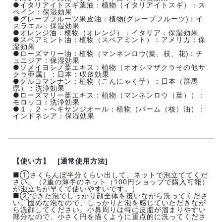
●イタリアイトスギ葉油：植物（イタリアイトスギ）：ス
ペイン：保湿効果
●グレープフルーツ果皮油：植物(グレープフルーツ)：イ
スラエル：保湿効果
●オレンジ油：植物（オレンジ）：イタリア：保湿効果
●スペアミント油：植物（スペアミント）：アメリカ：保
湿効果
●ローズマリー油：植物（マンネンロウ(葉、枝、花)：チ
ュニジア：保湿効果
●ソメイヨシノ葉エキス：植物（オオシマザクラその他サ
クラ亜属）：日本：収斂効果
●グルコマンナン：植物（こんにゃく芋）：日本（群馬
県）：洗浄効果
●ローズマリー葉エキス：植物（マンネンロウ（葉））：
モロッコ：洗浄効果
●１，２－ヘキサンジオール：植物（パーム（核）油）：
インドネシア：保湿効果
【使い方】
[通常使用方法]
■①さくらんぼ半分くらい出して、ネットで泡立ててくだ
さい。（2重の薄手のネット（100円ショップで購入可能）
が泡立ちが早くて使いやすいです。）
■②できた泡でしっかり顔全体を覆いながら洗ってくださ
い。固めな泡なので、しっかりと泡を感じていただきなが
ら洗顔してください。小鼻周りは特に皮脂が溜まりやすい
部分なので、小さく円を描くように重点的に洗ってくださ