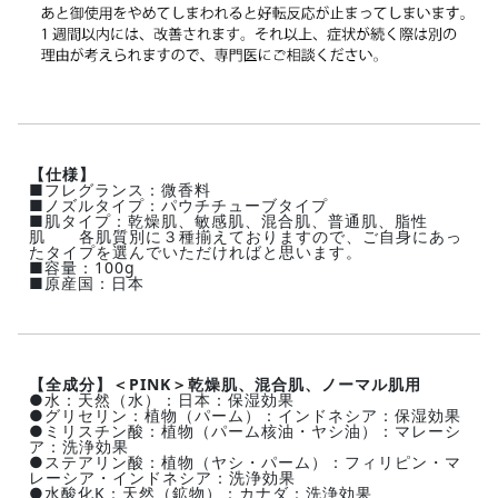
【仕様】
■フレグランス：微香料
■ノズルタイプ：パウチチューブタイプ
■肌タイプ：乾燥肌、敏感肌、混合肌、普通肌、脂性
肌 各肌質別に３種揃えておりますので、ご自身にあっ
たタイプを選んでいただければと思います。
■容量：100g
■原産国：日本
【全成分】＜PINK＞乾燥肌、混合肌、ノーマル肌用
●水：天然（水）：日本：保湿効果
●グリセリン：植物（パーム）：インドネシア：保湿効果
●ミリスチン酸：植物（パーム核油・ヤシ油）：マレーシ
ア：洗浄効果
●ステアリン酸：植物（ヤシ・パーム）：フィリピン・マ
レーシア・インドネシア：洗浄効果
●水酸化K：天然（鉱物）：カナダ：洗浄効果