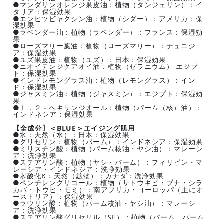
●マンダリンオレンジ果皮油：植物（タンジェリン）：イ
タリア：保湿効果
●エンピツビャクシン油：植物（シダー）：アメリカ：保
湿効果
●ラベンダー油：植物（ラベンダー）：フランス：保湿効
果
●ローズマリー葉油：植物（ローズマリー）：チュニジ
ア：保湿効果
●ユズ果皮油：植物（ユズ）：日本：保湿効果
●ニオイテンジクアオイ油：植物（ゼラニウム） エジプ
ト：保湿効果
●インドレモングラス油：植物（レモングラス）：イン
ド：保湿効果
●ジャスミン油：植物（ジャスミン）：エジプト：保湿効
果
●１，２－ヘキサンジオール：植物（パーム（核）油）：
インドネシア：保湿効果
【全成分】＜BLUE＞エイジング肌用
●水：天然（水）：日本：保湿効果
●グリセリン：植物（パーム）：インドネシア：保湿効果
●ミリスチン酸：植物（パーム核油・ヤシ油）：マレーシ
ア：洗浄効果
●ステアリン酸：植物（ヤシ・パーム）：フィリピン・マ
レーシア・インドネシア：洗浄効果
●水酸化K：天然（鉱物）：カナダ：洗浄効果
●ペンチレングリコール：植物（サトウキビ・ブナ・シラ
カバ・トウヒ・モミ）：南アフリカ・ヨーロッパ（主にオ
ーストリア）：保湿効果
●ラウリン酸：植物（パーム核油・ヤシ油）：マレーシ
ア：洗浄効果
●ステアリン酸グリセリル（SE）：植物（パーム、パーム