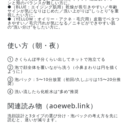
ンと頬のバランスが難しい方に。
●（BLUE：エイジング肌用）乾燥が長引きやすい／年齢
サインが気になりはじめた／洗い上がりは“しっとり”を重
視したい方に。
●（YELLOW：オイリー・アクネ・毛穴用）皮脂でベタつ
きやすい／毛穴汚れが気になる／ニキビができやすい肌
の“洗い分け”をしたい方に。
使い方（朝・夜）
① さくらんぼ半分くらい出してネットで泡立てる
② 泡で顔全体を覆いながら洗う（小鼻まわりは円を描く
ように）
③ 泡パック：5〜10分放置（初回/久しぶりは15〜20分推
奨）
④ 洗い流したら化粧水は“多め”推奨
関連読み物（aoeweb.link）
洗顔設計と3タイプの選び分け・泡パックの考え方を先に
読むと、迷いが減ります。